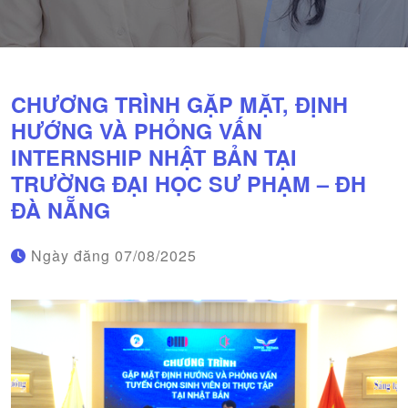
CHƯƠNG TRÌNH GẶP MẶT, ĐỊNH
HƯỚNG VÀ PHỎNG VẤN
INTERNSHIP NHẬT BẢN TẠI
TRƯỜNG ĐẠI HỌC SƯ PHẠM – ĐH
ĐÀ NẴNG
Ngày đăng
07/08/2025