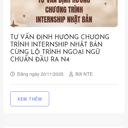
TƯ VẤN ĐỊNH HƯỚNG CHƯƠNG
TRÌNH INTERNSHIP NHẬT BẢN
CÙNG LỘ TRÌNH NGOẠI NGỮ
CHUẨN ĐẦU RA N4
Đăng ngày 20/11/2025
Bởi NTE
XEM THÊM