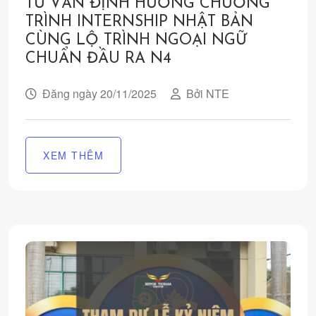
TƯ VẤN ĐỊNH HƯỚNG CHƯƠNG
TRÌNH INTERNSHIP NHẬT BẢN
CÙNG LỘ TRÌNH NGOẠI NGỮ
CHUẨN ĐẦU RA N4
Đăng ngày 20/11/2025
Bởi NTE
XEM THÊM