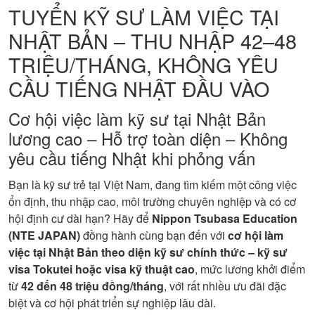
TUYỂN KỸ SƯ LÀM VIỆC TẠI
NHẬT BẢN – THU NHẬP 42–48
TRIỆU/THÁNG, KHÔNG YÊU
CẦU TIẾNG NHẬT ĐẦU VÀO
Cơ hội việc làm kỹ sư tại Nhật Bản
lương cao – Hỗ trợ toàn diện – Không
yêu cầu tiếng Nhật khi phỏng vấn
Bạn là kỹ sư trẻ tại Việt Nam, đang tìm kiếm một công việc
ổn định, thu nhập cao, môi trường chuyên nghiệp và có cơ
hội định cư dài hạn? Hãy để
Nippon Tsubasa Education
(NTE JAPAN)
đồng hành cùng bạn đến với
cơ hội làm
việc tại Nhật Bản theo diện kỹ sư chính thức – kỹ sư
visa Tokutei hoặc visa kỹ thuật cao
, mức lương khởi điểm
từ
42 đến 48 triệu đồng/tháng
, với rất nhiều ưu đãi đặc
biệt và cơ hội phát triển sự nghiệp lâu dài.