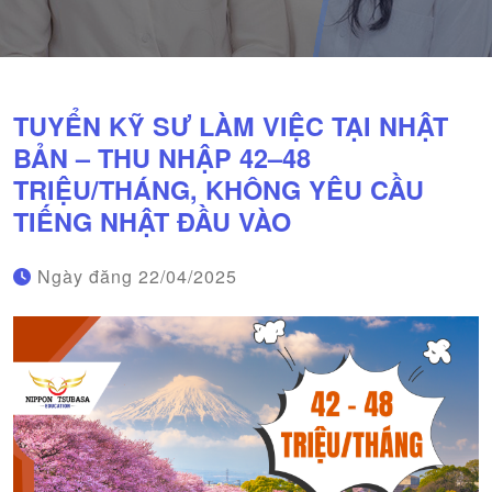
TUYỂN KỸ SƯ LÀM VIỆC TẠI NHẬT
BẢN – THU NHẬP 42–48
TRIỆU/THÁNG, KHÔNG YÊU CẦU
TIẾNG NHẬT ĐẦU VÀO
Ngày đăng
22/04/2025