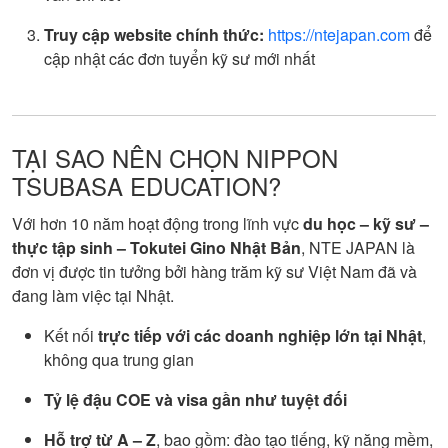
Truy cập website chính thức:
https://ntejapan.com
để
cập nhật các đơn tuyển kỹ sư mới nhất
TẠI SAO NÊN CHỌN NIPPON
TSUBASA EDUCATION?
Với hơn 10 năm hoạt động trong lĩnh vực
du học – kỹ sư –
thực tập sinh – Tokutei Gino Nhật Bản
, NTE JAPAN là
đơn vị được tin tưởng bởi hàng trăm kỹ sư Việt Nam đã và
đang làm việc tại Nhật.
Kết nối
trực tiếp với các doanh nghiệp lớn tại Nhật
,
không qua trung gian
Tỷ lệ đậu COE và visa gần như tuyệt đối
Hỗ trợ từ A – Z
, bao gồm: đào tạo tiếng, kỹ năng mềm,